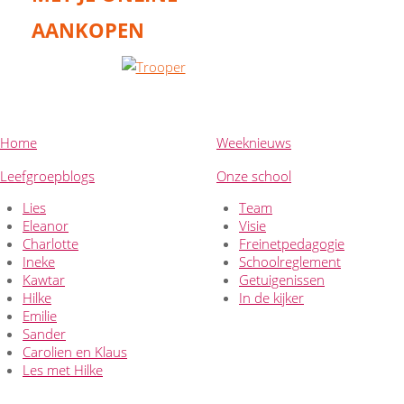
AANKOPEN
Home
Weeknieuws
Leefgroepblogs
Onze school
Lies
Team
Eleanor
Visie
Charlotte
Freinetpedagogie
Ineke
Schoolreglement
Kawtar
Getuigenissen
Hilke
In de kijker
Emilie
Sander
Carolien en Klaus
Les met Hilke