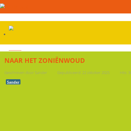
HOME
NAAR HET ZONIËNWOUD
Geschreven door
Sander
Gepubliceerd: 22 oktober 2025
Hits: 
BLOGS
Sander
WEEKNIEUWS
ONZE SCHOOL