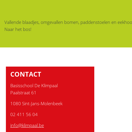
Vallende blaadjes, omgevallen bomen, paddenstoelen en eekhoo
Naar het bos!
CONTACT
Basisschool De Klimpaal
Paalstraat 61
1080 Sint-Jans-Molenbeek
02 411 56 04